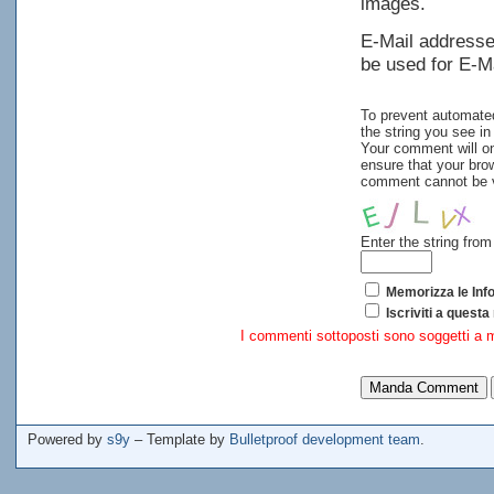
images.
E-Mail addresses
be used for E-Ma
To prevent automat
the string you see in
Your comment will on
ensure that your bro
comment cannot be ve
Enter the string fro
Memorizza le Inf
Iscriviti a questa 
I commenti sottoposti sono soggetti a 
Powered by
s9y
– Template by
Bulletproof development team
.